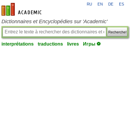
RU
EN
DE
ES
fr-academic.com
Dictionnaires et Encyclopédies sur 'Academic'
Recherche!
interprétations
traductions
livres
Игры ⚽