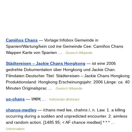
Camiños Chans
— Vorlage:Infobox Gemeinde in
Spanien/Wartung/kein cod ine Gemeinde Cee: Camiños Chans
Wappen Karte von Spanien …
Deutsch Wikipedia
Städtereisen – Jackie Chans Hongkong
— ist eine 2006
gedrehte Dokumentation über Hongkong und Jackie Chan.
Filmdaten Deutscher Titel: Städtereisen – Jackie Chans Hongkong
Produktionsland: Hongkong Erscheinungsjahr: 2006 Länge: ca. 40
Minuten Originalsprac …
Deutsch Wikipedia
uc-chaṉs
— उच्छंस् …
Indonesian dictionary
chance-medley
— /chans med lee, chahns /, n. Law. 1. a killing
occurring during a sudden and unpredicted encounter. 2. aimless
and random action. [1485 95; < AF chance medlee] * * * …
Universalium