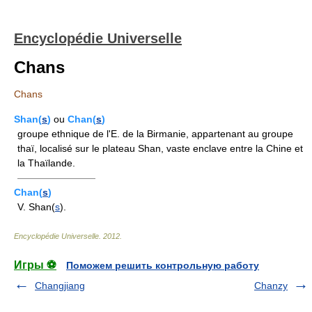
Encyclopédie Universelle
Chans
Chans
Shan(
s
)
ou
Chan(
s
)
groupe ethnique de l'E. de la Birmanie, appartenant au groupe
thaï, localisé sur le plateau Shan, vaste enclave entre la Chine et
la Thaïlande.
————————
Chan(
s
)
V. Shan(
s
).
Encyclopédie Universelle
.
2012
.
Игры ⚽
Поможем решить контрольную работу
Changjiang
Chanzy